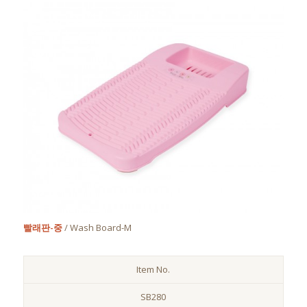
빨래판-중
/ Wash Board-M
Item No.
SB280