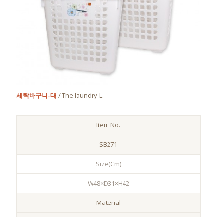
세탁바구니-대
/ The laundry-L
Item No.
SB271
Size(Cm)
W48×D31×H42
Material