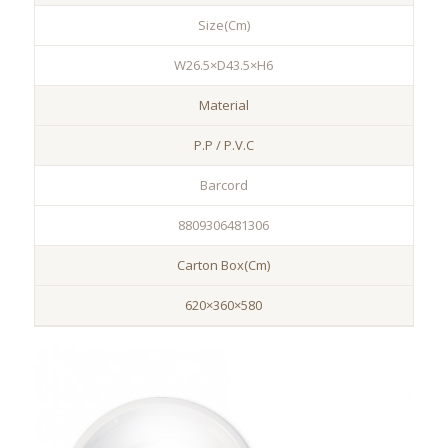
Size(Cm)
W26.5×D43.5×H6
Material
P.P / P.V.C
Barcord
8809306481306
Carton Box(Cm)
620×360×580