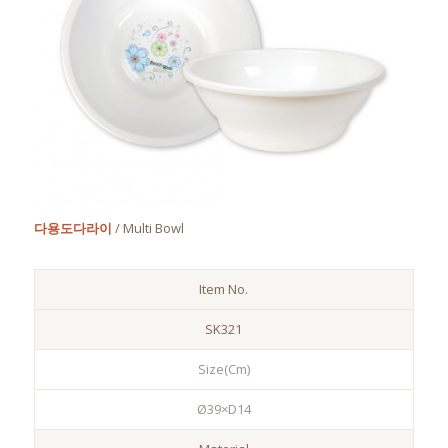
다용도다라이
/ Multi Bowl
Item No.
SK321
Size(Cm)
Ø39×D14