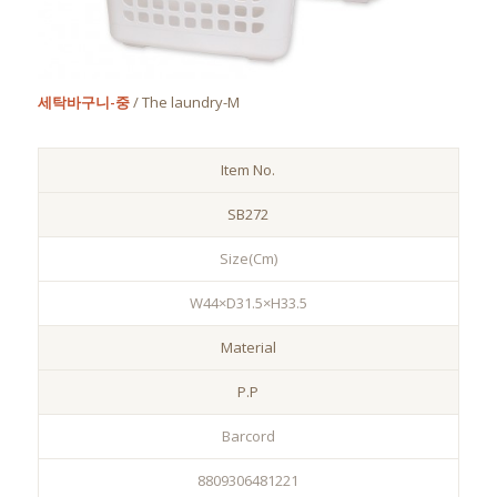
세탁바구니-중
/ The laundry-M
Item No.
SB272
Size(Cm)
W44×D31.5×H33.5
Material
P.P
Barcord
8809306481221