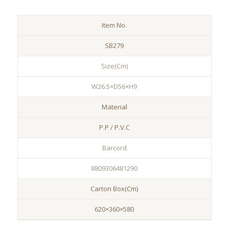
Item No.
SB279
Size(Cm)
W26.5×D56×H9
Material
P.P / P.V.C
Barcord
8809306481290
Carton Box(Cm)
620×360×580