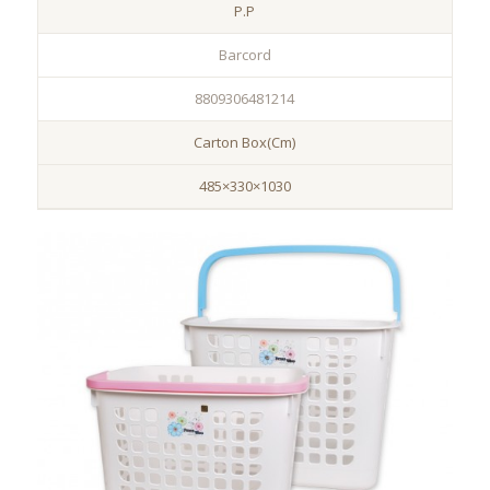
P.P
Barcord
8809306481214
Carton Box(Cm)
485×330×1030