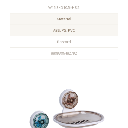
W15.3×D10.5×H8.2
Material
ABS, PS, PVC
Barcord
8809306482792