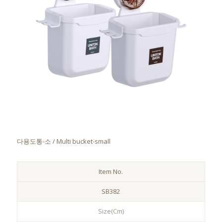
다용도통-소 / Multi bucket-small
Item No.
SB382
Size(Cm)