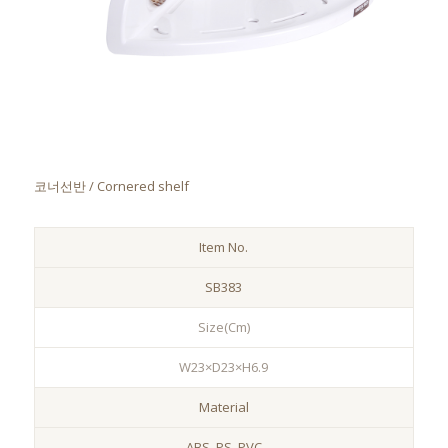
코너선반 / Cornered shelf
Item No.
SB383
Size(Cm)
W23×D23×H6.9
Material
ABS, PS, PVC