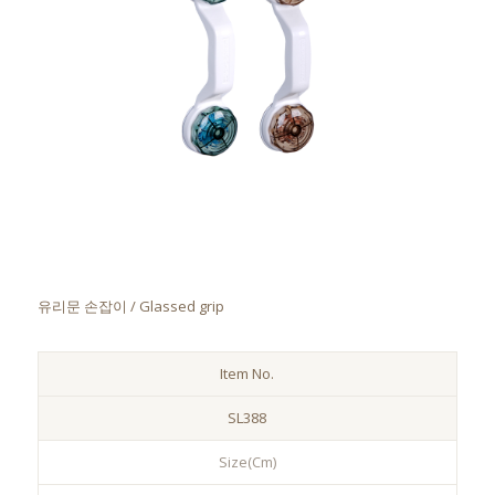
유리문 손잡이 / Glassed grip
Item No.
SL388
Size(Cm)