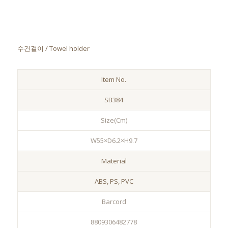
수건걸이 / Towel holder
Item No.
SB384
Size(Cm)
W55×D6.2×H9.7
Material
ABS, PS, PVC
Barcord
8809306482778