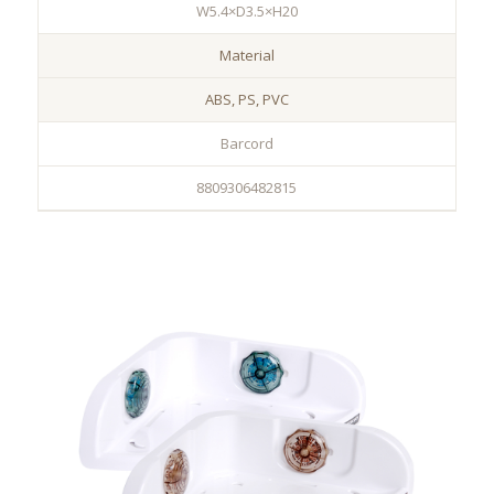
W5.4×D3.5×H20
Material
ABS, PS, PVC
Barcord
8809306482815