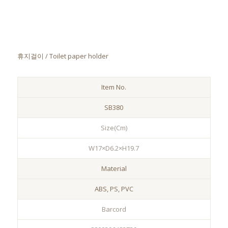
휴지걸이 / Toilet paper holder
Item No.
SB380
Size(Cm)
W17×D6.2×H19.7
Material
ABS, PS, PVC
Barcord