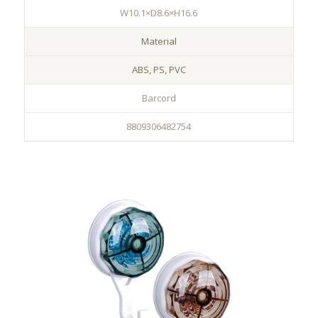
W10.1×D8.6×H16.6
Material
ABS, PS, PVC
Barcord
8809306482754