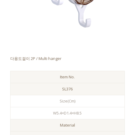
다용도걸이 2P / Multi hanger
Item No.
SL376
Size(Cm)
W5.4×D1.4×H8.5
Material