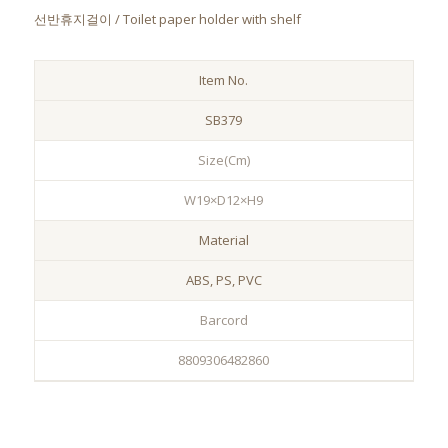
선반휴지걸이 / Toilet paper holder with shelf
Item No.
SB379
Size(Cm)
W19×D12×H9
Material
ABS, PS, PVC
Barcord
8809306482860