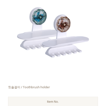
칫솔걸이 / Toothbrush holder
Item No.