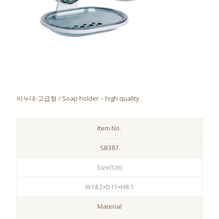
비누대-고급형 / Soap holder – high quality
Item No.
SB387
Size(Cm)
W14.2×D11×H8.1
Material