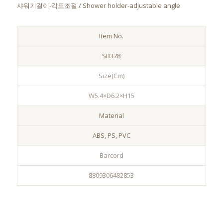
샤워기걸이-각도조절 / Shower holder-adjustable angle
Item No.
SB378
Size(Cm)
W5.4×D6.2×H15
Material
ABS, PS, PVC
Barcord
8809306482853