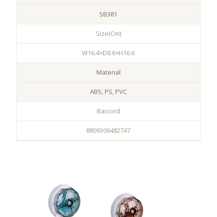
SB381
Size(Cm)
W16.4×D8.6×H16.6
Material
ABS, PS, PVC
Barcord
8809306482747