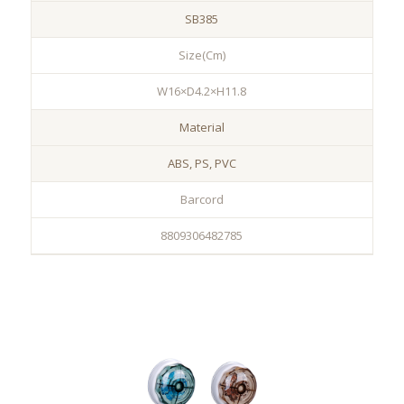
SB385
Size(Cm)
W16×D4.2×H11.8
Material
ABS, PS, PVC
Barcord
8809306482785