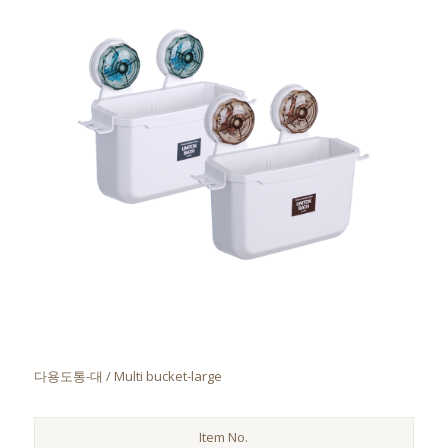
다용도통-대 / Multi bucket-large
Item No.