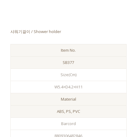
샤워기걸이 / Shower holder
Item No.
SB377
Size(Cm)
W5.4×D4.2×H11
Material
ABS, PS, PVC
Barcord
8809306482846