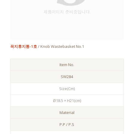
꼭지휴지통-1호
/ Knob Wastebasket No.1
Item No.
SW284
Size(Cm)
Ø18.5 × H21(cm)
Material
P.P / P.S