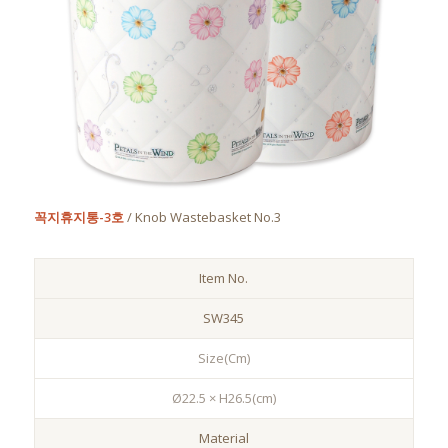
꼭지휴지통-3호
/ Knob Wastebasket No.3
Item No.
SW345
Size(Cm)
Ø22.5 × H26.5(cm)
Material