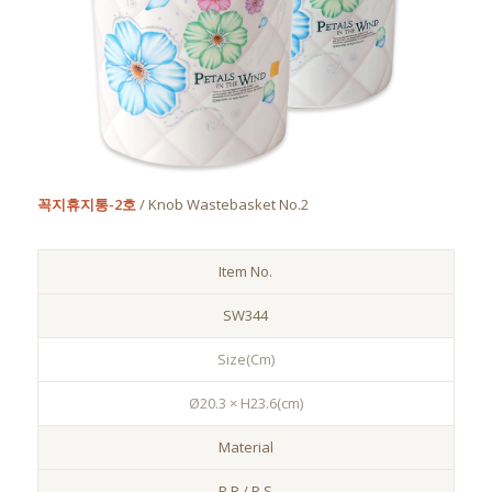
꼭지휴지통-2호
/ Knob Wastebasket No.2
Item No.
SW344
Size(Cm)
Ø20.3 × H23.6(cm)
Material
P.P / P.S