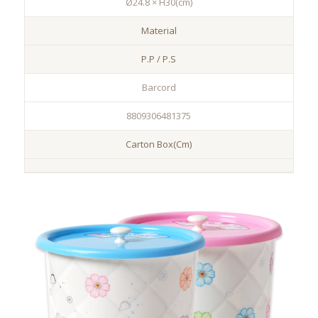
Ø24.8 × H30(cm)
Material
P.P / P.S
Barcord
8809306481375
Carton Box(Cm)