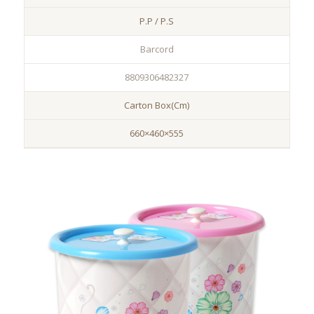
P.P / P.S
Barcord
8809306482327
Carton Box(Cm)
660×460×555